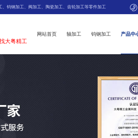
工
、
钨钢加工
、
阀加工
、
陶瓷加工
、
齿轮加工
等
零件加工
网站首页
轴加工
钨钢加工
产品中
找大粤精工