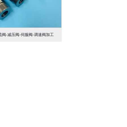
流阀-减压阀-伺服阀-调速阀加工