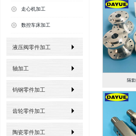
走心机加工
数控车床加工
液压阀零件加工
阀芯加工
轴加工
隔套
阀套加工
电机轴加工
钨钢零件加工
阀座加工
传动轴加工
碳化钨模具
齿轮零件加工
油缸加工
主轴加工
石油天然气易损件
正斜齿轮加工
阀体加工
陶瓷零件加工