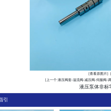
[查看原图片]
[上一个:液压阀套-溢流阀-减压阀-伺服阀-
液压泵体非标
指引