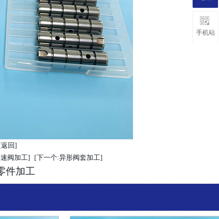
手机站
[返回]
调速阀加工]
[下一个:异形阀套加工]
零件加工