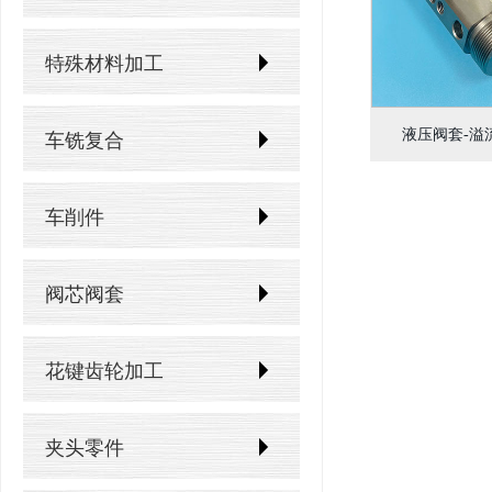
轴芯加工
硬质合金加工
蜗杆蜗轮加工
柱塞加工
氧化锆 (ZrO2)
齿轮轴加工
特殊材料加工
碳化钨轧辊
链轮加工
缸套加工
氧化铝 (Al2O3)
花键轴加工
钛合金零件加工
采矿业钨钢零件
液压阀套-溢
车铣复合
万向轮加工
活塞杆加工
氮化硅 (Si3N4)
转轴加工
高温合金零件加工
齿条加工
车削件
氮化铝 (AlN)
偏心轴加工
钼合金加工
碳化硅 (SiC)
曲轴加工
阀芯阀套
钽合金加工
长轴加工
蓝宝石加工
花键齿轮加工
光学玻璃加工
夹头零件
浮法玻璃加工