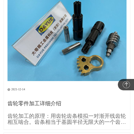
2021-12-14
齿轮零件加工详细介绍
齿轮加工的原理：用齿轮齿条模拟一对渐开线齿轮
相互啮合。齿条相当于基圆半径无限大的一个齿
轮，所以它的齿廓渐开线就变成直线。 齿条刀具