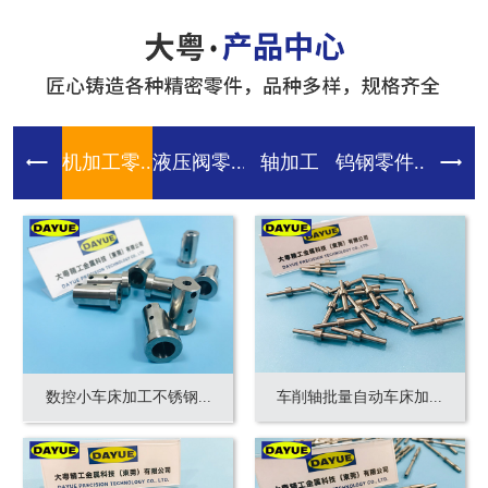
机加工零...
液压阀零...
轴加工
钨钢零件...
齿轮零件
数控小车床加工不锈钢...
车削轴批量自动车床加...