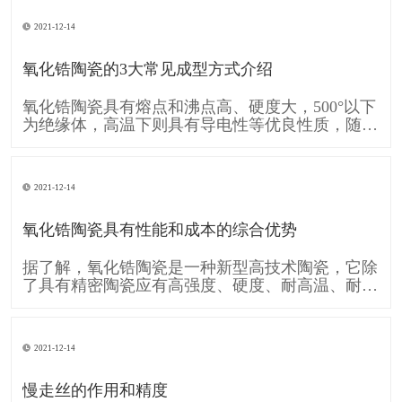
的移动A和工件的旋转运动B共同形成齿廓渐开线
的运动。可见形成齿廓渐开线的运动是由刀具运动
2021-12-14
A和工件运动B复合而成的。单纯的直线移动A和单
纯的旋转运动B,称为简单成形运动。
氧化锆陶瓷的3大常见成型方式介绍
氧化锆陶瓷具有熔点和沸点高、硬度大，500°以下
为绝缘体，高温下则具有导电性等优良性质，随着
时代的发展需要 氧化锆陶瓷也逐渐的被各行各业
广泛应用，下面跟大家介绍一下 氧化锆陶瓷的3大
常见成型方式： 一、注浆成型 注浆成型是氧化锆
2021-12-14
陶瓷使用较早的成型方法，注浆成型的成型过程包
括物理脱水过程和化学凝聚过
氧化锆陶瓷具有性能和成本的综合优势
据了解，氧化锆陶瓷是一种新型高技术陶瓷，它除
了具有精密陶瓷应有高强度、硬度、耐高温、耐酸
碱腐蚀及高化学稳定性等条件，还具备较一般陶瓷
高的坚韧性，使得氧化锆陶瓷也运用在各个工业，
像是轴封轴承、切削组件、模具、汽车零件等，甚
2021-12-14
至可用于人体，像是人工关节当中。 消费电子领
域，氧化锆陶瓷因其硬度接近蓝宝石，
慢走丝的作用和精度