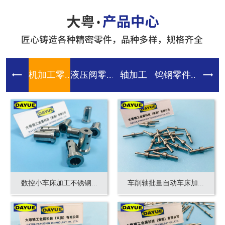
机加工零...
液压阀零...
轴加工
钨钢零件...
齿轮零件
数控小车床加工不锈钢...
车削轴批量自动车床加...