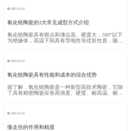
的移动A和工件的旋转运动B共同形成齿廓渐开线
的运动。可见形成齿廓渐开线的运动是由刀具运动
2021-12-14
A和工件运动B复合而成的。单纯的直线移动A和单
纯的旋转运动B,称为简单成形运动。
氧化锆陶瓷的3大常见成型方式介绍
氧化锆陶瓷具有熔点和沸点高、硬度大，500°以下
为绝缘体，高温下则具有导电性等优良性质，随着
时代的发展需要 氧化锆陶瓷也逐渐的被各行各业
广泛应用，下面跟大家介绍一下 氧化锆陶瓷的3大
常见成型方式： 一、注浆成型 注浆成型是氧化锆
2021-12-14
陶瓷使用较早的成型方法，注浆成型的成型过程包
括物理脱水过程和化学凝聚过
氧化锆陶瓷具有性能和成本的综合优势
据了解，氧化锆陶瓷是一种新型高技术陶瓷，它除
了具有精密陶瓷应有高强度、硬度、耐高温、耐酸
碱腐蚀及高化学稳定性等条件，还具备较一般陶瓷
高的坚韧性，使得氧化锆陶瓷也运用在各个工业，
像是轴封轴承、切削组件、模具、汽车零件等，甚
2021-12-14
至可用于人体，像是人工关节当中。 消费电子领
域，氧化锆陶瓷因其硬度接近蓝宝石，
慢走丝的作用和精度