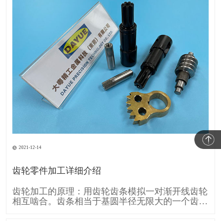
2021-12-14
齿轮零件加工详细介绍
齿轮加工的原理：用齿轮齿条模拟一对渐开线齿轮
相互啮合。齿条相当于基圆半径无限大的一个齿
轮，所以它的齿廓渐开线就变成直线。 齿条刀具