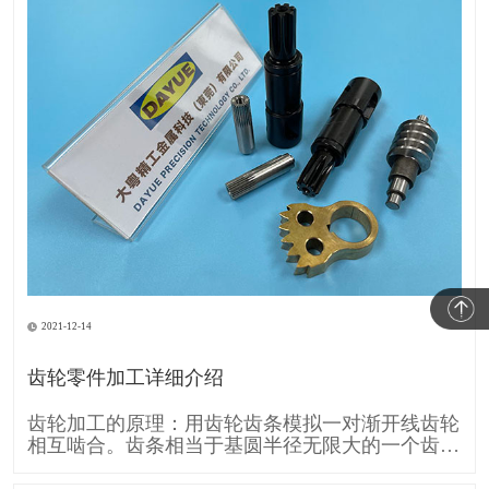
2021-12-14
齿轮零件加工详细介绍
齿轮加工的原理：用齿轮齿条模拟一对渐开线齿轮
相互啮合。齿条相当于基圆半径无限大的一个齿
轮，所以它的齿廓渐开线就变成直线。 齿条刀具