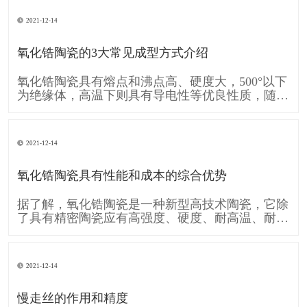
的移动A和工件的旋转运动B共同形成齿廓渐开线
的运动。可见形成齿廓渐开线的运动是由刀具运动
2021-12-14
A和工件运动B复合而成的。单纯的直线移动A和单
纯的旋转运动B,称为简单成形运动。
氧化锆陶瓷的3大常见成型方式介绍
氧化锆陶瓷具有熔点和沸点高、硬度大，500°以下
为绝缘体，高温下则具有导电性等优良性质，随着
时代的发展需要 氧化锆陶瓷也逐渐的被各行各业
广泛应用，下面跟大家介绍一下 氧化锆陶瓷的3大
常见成型方式： 一、注浆成型 注浆成型是氧化锆
2021-12-14
陶瓷使用较早的成型方法，注浆成型的成型过程包
括物理脱水过程和化学凝聚过
氧化锆陶瓷具有性能和成本的综合优势
据了解，氧化锆陶瓷是一种新型高技术陶瓷，它除
了具有精密陶瓷应有高强度、硬度、耐高温、耐酸
碱腐蚀及高化学稳定性等条件，还具备较一般陶瓷
高的坚韧性，使得氧化锆陶瓷也运用在各个工业，
像是轴封轴承、切削组件、模具、汽车零件等，甚
2021-12-14
至可用于人体，像是人工关节当中。 消费电子领
域，氧化锆陶瓷因其硬度接近蓝宝石，
慢走丝的作用和精度