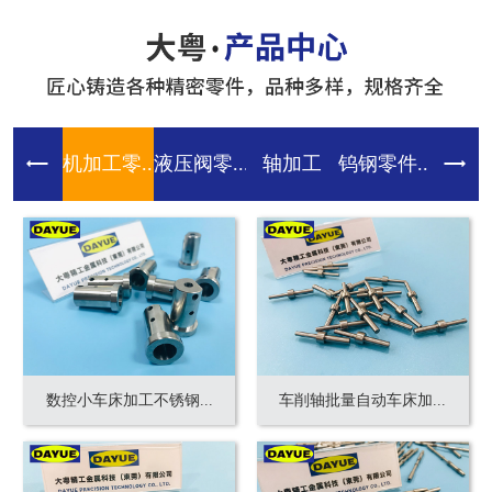
机加工零...
液压阀零...
轴加工
钨钢零件...
齿轮零件
数控小车床加工不锈钢...
车削轴批量自动车床加...