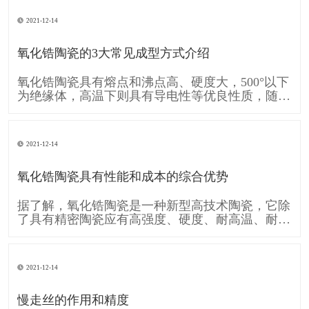
的移动A和工件的旋转运动B共同形成齿廓渐开线
的运动。可见形成齿廓渐开线的运动是由刀具运动
2021-12-14
A和工件运动B复合而成的。单纯的直线移动A和单
纯的旋转运动B,称为简单成形运动。
氧化锆陶瓷的3大常见成型方式介绍
氧化锆陶瓷具有熔点和沸点高、硬度大，500°以下
为绝缘体，高温下则具有导电性等优良性质，随着
时代的发展需要 氧化锆陶瓷也逐渐的被各行各业
广泛应用，下面跟大家介绍一下 氧化锆陶瓷的3大
常见成型方式： 一、注浆成型 注浆成型是氧化锆
2021-12-14
陶瓷使用较早的成型方法，注浆成型的成型过程包
括物理脱水过程和化学凝聚过
氧化锆陶瓷具有性能和成本的综合优势
据了解，氧化锆陶瓷是一种新型高技术陶瓷，它除
了具有精密陶瓷应有高强度、硬度、耐高温、耐酸
碱腐蚀及高化学稳定性等条件，还具备较一般陶瓷
高的坚韧性，使得氧化锆陶瓷也运用在各个工业，
像是轴封轴承、切削组件、模具、汽车零件等，甚
2021-12-14
至可用于人体，像是人工关节当中。 消费电子领
域，氧化锆陶瓷因其硬度接近蓝宝石，
慢走丝的作用和精度