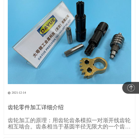
2021-12-14
齿轮零件加工详细介绍
齿轮加工的原理：用齿轮齿条模拟一对渐开线齿轮
相互啮合。齿条相当于基圆半径无限大的一个齿
轮，所以它的齿廓渐开线就变成直线。 齿条刀具