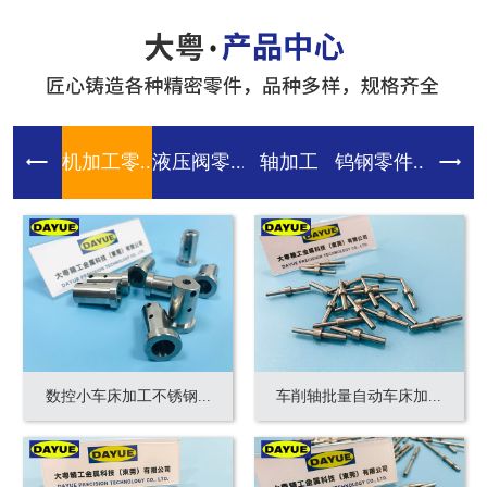
机加工零...
液压阀零...
轴加工
钨钢零件...
齿轮零件
数控小车床加工不锈钢...
车削轴批量自动车床加...