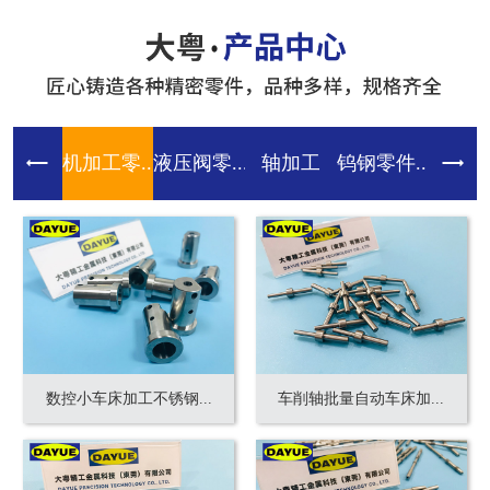
机加工零...
液压阀零...
轴加工
钨钢零件...
齿轮零件
数控小车床加工不锈钢...
车削轴批量自动车床加...