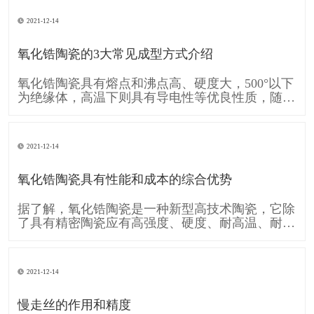
的移动A和工件的旋转运动B共同形成齿廓渐开线
的运动。可见形成齿廓渐开线的运动是由刀具运动
2021-12-14
A和工件运动B复合而成的。单纯的直线移动A和单
纯的旋转运动B,称为简单成形运动。
氧化锆陶瓷的3大常见成型方式介绍
氧化锆陶瓷具有熔点和沸点高、硬度大，500°以下
为绝缘体，高温下则具有导电性等优良性质，随着
时代的发展需要 氧化锆陶瓷也逐渐的被各行各业
广泛应用，下面跟大家介绍一下 氧化锆陶瓷的3大
常见成型方式： 一、注浆成型 注浆成型是氧化锆
2021-12-14
陶瓷使用较早的成型方法，注浆成型的成型过程包
括物理脱水过程和化学凝聚过
氧化锆陶瓷具有性能和成本的综合优势
据了解，氧化锆陶瓷是一种新型高技术陶瓷，它除
了具有精密陶瓷应有高强度、硬度、耐高温、耐酸
碱腐蚀及高化学稳定性等条件，还具备较一般陶瓷
高的坚韧性，使得氧化锆陶瓷也运用在各个工业，
像是轴封轴承、切削组件、模具、汽车零件等，甚
2021-12-14
至可用于人体，像是人工关节当中。 消费电子领
域，氧化锆陶瓷因其硬度接近蓝宝石，
慢走丝的作用和精度