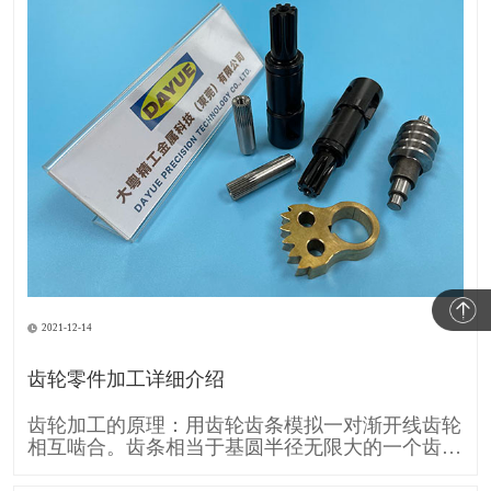
2021-12-14
齿轮零件加工详细介绍
齿轮加工的原理：用齿轮齿条模拟一对渐开线齿轮
相互啮合。齿条相当于基圆半径无限大的一个齿
轮，所以它的齿廓渐开线就变成直线。 齿条刀具