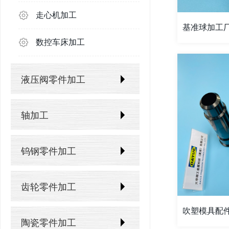
走心机加工
基准球加工厂
数控车床加工
液压阀零件加工
阀芯加工
轴加工
阀套加工
电机轴加工
钨钢零件加工
阀座加工
传动轴加工
碳化钨模具
齿轮零件加工
油缸加工
主轴加工
吹塑模具配件
石油天然气易损件
正斜齿轮加工
阀体加工
陶瓷零件加工