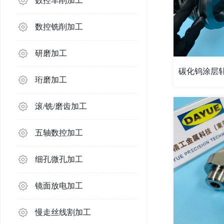
数控车削加工
数控铣削加工
研磨加工
碳化钨涂层轧
珩磨加工
滚/铣/磨齿加工
五轴数控加工
细孔微孔加工
镜面放电加工
慢走丝线割加工