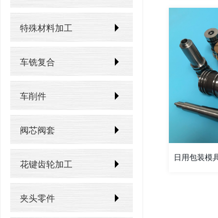
轴芯加工
硬质合金加工
蜗杆蜗轮加工
柱塞加工
氧化锆 (ZrO2)
齿轮轴加工
特殊材料加工
碳化钨轧辊
链轮加工
缸套加工
氧化铝 (Al2O3)
花键轴加工
钛合金零件加工
采矿业钨钢零件
车铣复合
万向轮加工
活塞杆加工
氮化硅 (Si3N4)
转轴加工
高温合金零件加工
齿条加工
车削件
氮化铝 (AlN)
偏心轴加工
钼合金加工
碳化硅 (SiC)
曲轴加工
阀芯阀套
钽合金加工
长轴加工
日用包装模具
蓝宝石加工
花键齿轮加工
光学玻璃加工
夹头零件
浮法玻璃加工