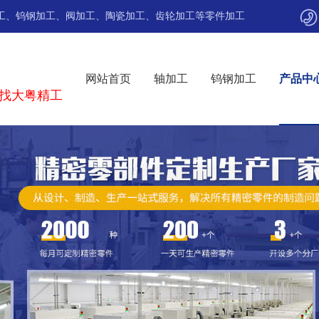
工
、
钨钢加工
、
阀加工
、
陶瓷加工
、
齿轮加工
等
零件加工
网站首页
轴加工
钨钢加工
产品中
找大粤精工