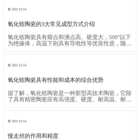
的移动A和工件的旋转运动B共同形成齿廓渐开线
的运动。可见形成齿廓渐开线的运动是由刀具运动
2021-12-14
A和工件运动B复合而成的。单纯的直线移动A和单
纯的旋转运动B,称为简单成形运动。
氧化锆陶瓷的3大常见成型方式介绍
氧化锆陶瓷具有熔点和沸点高、硬度大，500°以下
为绝缘体，高温下则具有导电性等优良性质，随着
时代的发展需要 氧化锆陶瓷也逐渐的被各行各业
广泛应用，下面跟大家介绍一下 氧化锆陶瓷的3大
常见成型方式： 一、注浆成型 注浆成型是氧化锆
2021-12-14
陶瓷使用较早的成型方法，注浆成型的成型过程包
括物理脱水过程和化学凝聚过
氧化锆陶瓷具有性能和成本的综合优势
据了解，氧化锆陶瓷是一种新型高技术陶瓷，它除
了具有精密陶瓷应有高强度、硬度、耐高温、耐酸
碱腐蚀及高化学稳定性等条件，还具备较一般陶瓷
高的坚韧性，使得氧化锆陶瓷也运用在各个工业，
像是轴封轴承、切削组件、模具、汽车零件等，甚
2021-12-14
至可用于人体，像是人工关节当中。 消费电子领
域，氧化锆陶瓷因其硬度接近蓝宝石，
慢走丝的作用和精度