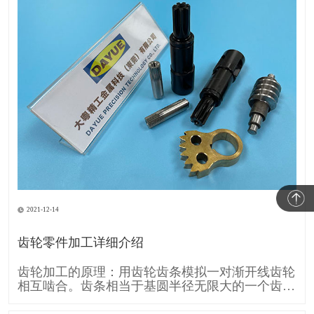
2021-12-14
齿轮零件加工详细介绍
齿轮加工的原理：用齿轮齿条模拟一对渐开线齿轮
相互啮合。齿条相当于基圆半径无限大的一个齿
轮，所以它的齿廓渐开线就变成直线。 齿条刀具