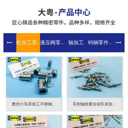
机加工零...
液压阀零...
轴加工
钨钢零件...
齿轮零件
数控小车床加工不锈钢...
车削轴批量自动车床加...