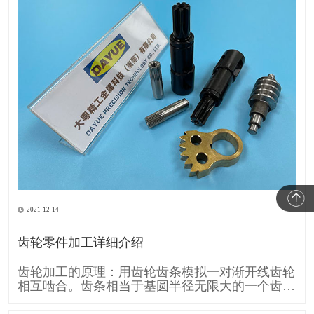
2021-12-14
齿轮零件加工详细介绍
齿轮加工的原理：用齿轮齿条模拟一对渐开线齿轮
相互啮合。齿条相当于基圆半径无限大的一个齿
轮，所以它的齿廓渐开线就变成直线。 齿条刀具