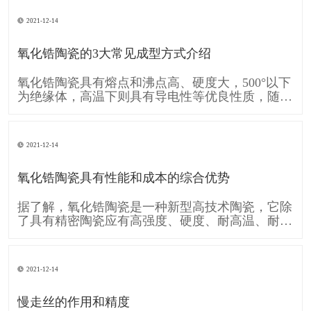
的移动A和工件的旋转运动B共同形成齿廓渐开线
的运动。可见形成齿廓渐开线的运动是由刀具运动
2021-12-14
A和工件运动B复合而成的。单纯的直线移动A和单
纯的旋转运动B,称为简单成形运动。
氧化锆陶瓷的3大常见成型方式介绍
氧化锆陶瓷具有熔点和沸点高、硬度大，500°以下
为绝缘体，高温下则具有导电性等优良性质，随着
时代的发展需要 氧化锆陶瓷也逐渐的被各行各业
广泛应用，下面跟大家介绍一下 氧化锆陶瓷的3大
常见成型方式： 一、注浆成型 注浆成型是氧化锆
2021-12-14
陶瓷使用较早的成型方法，注浆成型的成型过程包
括物理脱水过程和化学凝聚过
氧化锆陶瓷具有性能和成本的综合优势
据了解，氧化锆陶瓷是一种新型高技术陶瓷，它除
了具有精密陶瓷应有高强度、硬度、耐高温、耐酸
碱腐蚀及高化学稳定性等条件，还具备较一般陶瓷
高的坚韧性，使得氧化锆陶瓷也运用在各个工业，
像是轴封轴承、切削组件、模具、汽车零件等，甚
2021-12-14
至可用于人体，像是人工关节当中。 消费电子领
域，氧化锆陶瓷因其硬度接近蓝宝石，
慢走丝的作用和精度