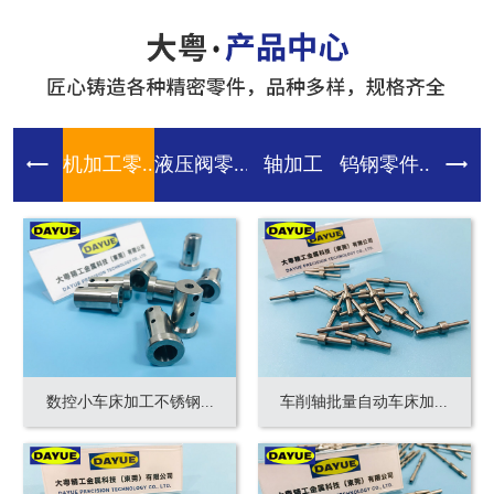
机加工零...
液压阀零...
轴加工
钨钢零件...
齿轮零件
数控小车床加工不锈钢...
车削轴批量自动车床加...