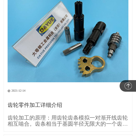
2021-12-14
齿轮零件加工详细介绍
齿轮加工的原理：用齿轮齿条模拟一对渐开线齿轮
相互啮合。齿条相当于基圆半径无限大的一个齿
轮，所以它的齿廓渐开线就变成直线。 齿条刀具