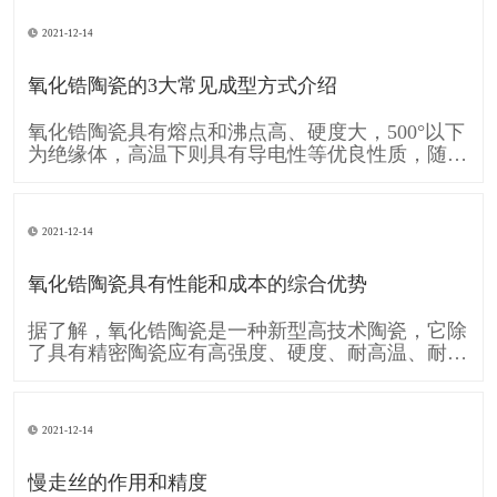
的移动A和工件的旋转运动B共同形成齿廓渐开线
的运动。可见形成齿廓渐开线的运动是由刀具运动
2021-12-14
A和工件运动B复合而成的。单纯的直线移动A和单
纯的旋转运动B,称为简单成形运动。
氧化锆陶瓷的3大常见成型方式介绍
氧化锆陶瓷具有熔点和沸点高、硬度大，500°以下
为绝缘体，高温下则具有导电性等优良性质，随着
时代的发展需要 氧化锆陶瓷也逐渐的被各行各业
广泛应用，下面跟大家介绍一下 氧化锆陶瓷的3大
常见成型方式： 一、注浆成型 注浆成型是氧化锆
2021-12-14
陶瓷使用较早的成型方法，注浆成型的成型过程包
括物理脱水过程和化学凝聚过
氧化锆陶瓷具有性能和成本的综合优势
据了解，氧化锆陶瓷是一种新型高技术陶瓷，它除
了具有精密陶瓷应有高强度、硬度、耐高温、耐酸
碱腐蚀及高化学稳定性等条件，还具备较一般陶瓷
高的坚韧性，使得氧化锆陶瓷也运用在各个工业，
像是轴封轴承、切削组件、模具、汽车零件等，甚
2021-12-14
至可用于人体，像是人工关节当中。 消费电子领
域，氧化锆陶瓷因其硬度接近蓝宝石，
慢走丝的作用和精度