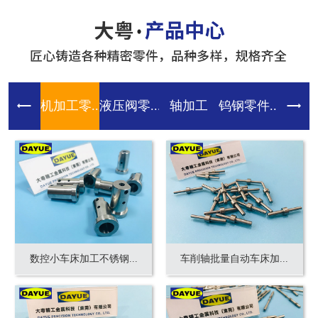
机加工零...
液压阀零...
轴加工
钨钢零件...
齿轮零件
数控小车床加工不锈钢...
车削轴批量自动车床加...