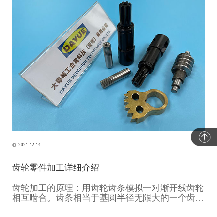
2021-12-14
齿轮零件加工详细介绍
齿轮加工的原理：用齿轮齿条模拟一对渐开线齿轮
相互啮合。齿条相当于基圆半径无限大的一个齿
轮，所以它的齿廓渐开线就变成直线。 齿条刀具