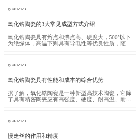
的移动A和工件的旋转运动B共同形成齿廓渐开线
的运动。可见形成齿廓渐开线的运动是由刀具运动
2021-12-14
A和工件运动B复合而成的。单纯的直线移动A和单
纯的旋转运动B,称为简单成形运动。
氧化锆陶瓷的3大常见成型方式介绍
氧化锆陶瓷具有熔点和沸点高、硬度大，500°以下
为绝缘体，高温下则具有导电性等优良性质，随着
时代的发展需要 氧化锆陶瓷也逐渐的被各行各业
广泛应用，下面跟大家介绍一下 氧化锆陶瓷的3大
常见成型方式： 一、注浆成型 注浆成型是氧化锆
2021-12-14
陶瓷使用较早的成型方法，注浆成型的成型过程包
括物理脱水过程和化学凝聚过
氧化锆陶瓷具有性能和成本的综合优势
据了解，氧化锆陶瓷是一种新型高技术陶瓷，它除
了具有精密陶瓷应有高强度、硬度、耐高温、耐酸
碱腐蚀及高化学稳定性等条件，还具备较一般陶瓷
高的坚韧性，使得氧化锆陶瓷也运用在各个工业，
像是轴封轴承、切削组件、模具、汽车零件等，甚
2021-12-14
至可用于人体，像是人工关节当中。 消费电子领
域，氧化锆陶瓷因其硬度接近蓝宝石，
慢走丝的作用和精度