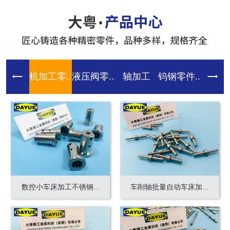
机加工零...
液压阀零...
轴加工
钨钢零件...
齿轮零件
数控小车床加工不锈钢...
车削轴批量自动车床加...