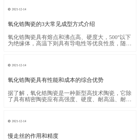
的移动A和工件的旋转运动B共同形成齿廓渐开线
的运动。可见形成齿廓渐开线的运动是由刀具运动
2021-12-14
A和工件运动B复合而成的。单纯的直线移动A和单
纯的旋转运动B,称为简单成形运动。
氧化锆陶瓷的3大常见成型方式介绍
氧化锆陶瓷具有熔点和沸点高、硬度大，500°以下
为绝缘体，高温下则具有导电性等优良性质，随着
时代的发展需要 氧化锆陶瓷也逐渐的被各行各业
广泛应用，下面跟大家介绍一下 氧化锆陶瓷的3大
常见成型方式： 一、注浆成型 注浆成型是氧化锆
2021-12-14
陶瓷使用较早的成型方法，注浆成型的成型过程包
括物理脱水过程和化学凝聚过
氧化锆陶瓷具有性能和成本的综合优势
据了解，氧化锆陶瓷是一种新型高技术陶瓷，它除
了具有精密陶瓷应有高强度、硬度、耐高温、耐酸
碱腐蚀及高化学稳定性等条件，还具备较一般陶瓷
高的坚韧性，使得氧化锆陶瓷也运用在各个工业，
像是轴封轴承、切削组件、模具、汽车零件等，甚
2021-12-14
至可用于人体，像是人工关节当中。 消费电子领
域，氧化锆陶瓷因其硬度接近蓝宝石，
慢走丝的作用和精度