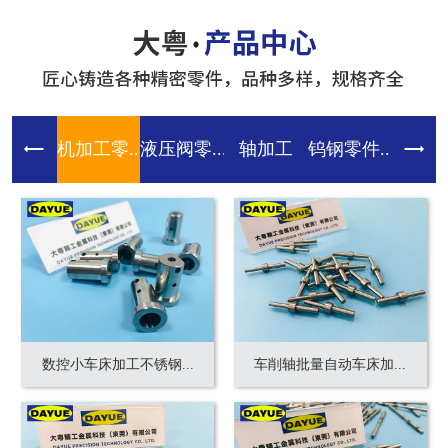
机加工零...
液压阀零...
轴加工
钨钢零件...
齿轮零件
数控小车床加工不锈钢...
车削轴批量自动车床加...