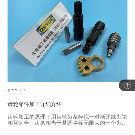
2021-12-14
齿轮零件加工详细介绍
齿轮加工的原理：用齿轮齿条模拟一对渐开线齿轮
相互啮合。齿条相当于基圆半径无限大的一个齿
轮，所以它的齿廓渐开线就变成直线。 齿条刀具