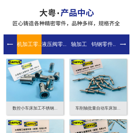
机加工零...
液压阀零...
轴加工
钨钢零件...
齿轮零件
数控小车床加工不锈钢...
车削轴批量自动车床加...