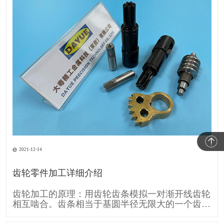
2021-12-14
齿轮零件加工详细介绍
齿轮加工的原理：用齿轮齿条模拟一对渐开线齿轮
相互啮合。齿条相当于基圆半径无限大的一个齿
轮，所以它的齿廓渐开线就变成直线。 齿条刀具