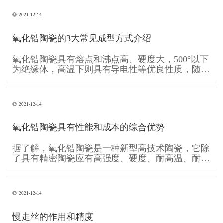
的移动A和工件的旋转运动B共同形成齿廓渐开线
的运动。可见形成齿廓渐开线的运动是由刀具运动
2021-12-14
A和工件运动B复合而成的。单纯的直线移动A和单
纯的旋转运动B,称为简单成形运动。
氧化锆陶瓷的3大常见成型方式介绍
氧化锆陶瓷具有熔点和沸点高、硬度大，500°以下
为绝缘体，高温下则具有导电性等优良性质，随着
时代的发展需要 氧化锆陶瓷也逐渐的被各行各业
广泛应用，下面跟大家介绍一下 氧化锆陶瓷的3大
常见成型方式： 一、注浆成型 注浆成型是氧化锆
2021-12-14
陶瓷使用较早的成型方法，注浆成型的成型过程包
括物理脱水过程和化学凝聚过
氧化锆陶瓷具有性能和成本的综合优势
据了解，氧化锆陶瓷是一种新型高技术陶瓷，它除
了具有精密陶瓷应有高强度、硬度、耐高温、耐酸
碱腐蚀及高化学稳定性等条件，还具备较一般陶瓷
高的坚韧性，使得氧化锆陶瓷也运用在各个工业，
像是轴封轴承、切削组件、模具、汽车零件等，甚
2021-12-14
至可用于人体，像是人工关节当中。 消费电子领
域，氧化锆陶瓷因其硬度接近蓝宝石，
慢走丝的作用和精度