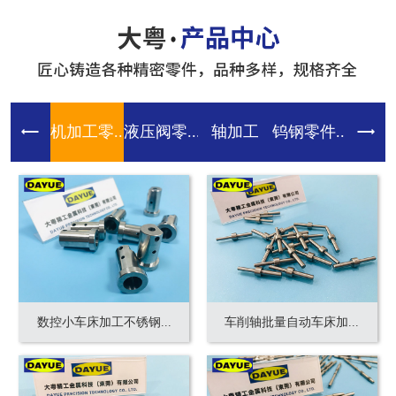
机加工零...
液压阀零...
轴加工
钨钢零件...
齿轮零件
数控小车床加工不锈钢...
车削轴批量自动车床加...