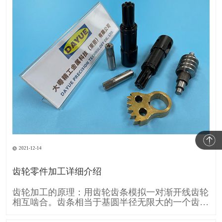
2021-12-14
齿轮零件加工详细介绍
齿轮加工的原理：用齿轮齿条模拟一对渐开线齿轮
相互啮合。齿条相当于基圆半径无限大的一个齿
轮，所以它的齿廓渐开线就变成直线。 齿条刀具