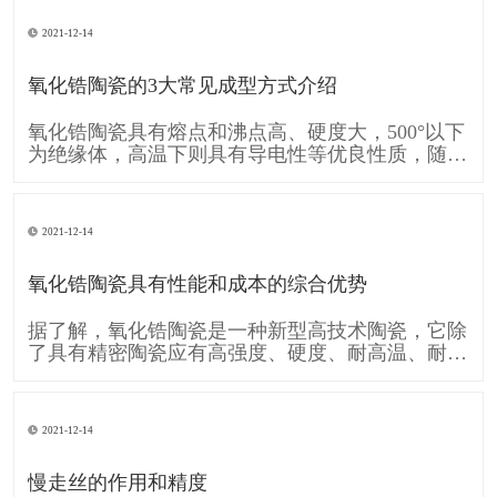
的移动A和工件的旋转运动B共同形成齿廓渐开线
的运动。可见形成齿廓渐开线的运动是由刀具运动
2021-12-14
A和工件运动B复合而成的。单纯的直线移动A和单
纯的旋转运动B,称为简单成形运动。
氧化锆陶瓷的3大常见成型方式介绍
氧化锆陶瓷具有熔点和沸点高、硬度大，500°以下
为绝缘体，高温下则具有导电性等优良性质，随着
时代的发展需要 氧化锆陶瓷也逐渐的被各行各业
广泛应用，下面跟大家介绍一下 氧化锆陶瓷的3大
常见成型方式： 一、注浆成型 注浆成型是氧化锆
2021-12-14
陶瓷使用较早的成型方法，注浆成型的成型过程包
括物理脱水过程和化学凝聚过
氧化锆陶瓷具有性能和成本的综合优势
据了解，氧化锆陶瓷是一种新型高技术陶瓷，它除
了具有精密陶瓷应有高强度、硬度、耐高温、耐酸
碱腐蚀及高化学稳定性等条件，还具备较一般陶瓷
高的坚韧性，使得氧化锆陶瓷也运用在各个工业，
像是轴封轴承、切削组件、模具、汽车零件等，甚
2021-12-14
至可用于人体，像是人工关节当中。 消费电子领
域，氧化锆陶瓷因其硬度接近蓝宝石，
慢走丝的作用和精度